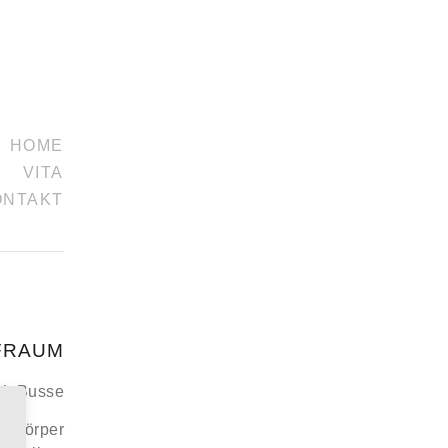
HOME
VITA
ONTAKT
FRAUM
nk-Busse
onkörper