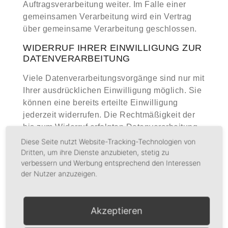
Auftragsverarbeitung weiter. Im Falle einer
gemeinsamen Verarbeitung wird ein Vertrag
über gemeinsame Verarbeitung geschlossen.
WIDERRUF IHRER EINWILLIGUNG ZUR
DATENVERARBEITUNG
Viele Datenverarbeitungsvorgänge sind nur mit
Ihrer ausdrücklichen Einwilligung möglich. Sie
können eine bereits erteilte Einwilligung
jederzeit widerrufen. Die Rechtmäßigkeit der
bis zum Widerruf erfolgten Datenverarbeitung
bleibt vom Widerruf unberührt.
Diese Seite nutzt Website-Tracking-Technologien von
Dritten, um ihre Dienste anzubieten, stetig zu
WIDERSPRUCHSRECHT GEGEN DIE
verbessern und Werbung entsprechend den Interessen
DATENERHEBUNG IN BESONDEREN
der Nutzer anzuzeigen.
FÄLLEN SOWIE GEGEN
DIREKTWERBUNG (ART. 21 DSGVO)
WENN DIE DATENVERARBEITUNG AUF
Akzeptieren
GRUNDLAGE VON ART. 6 ABS. 1 LIT. E