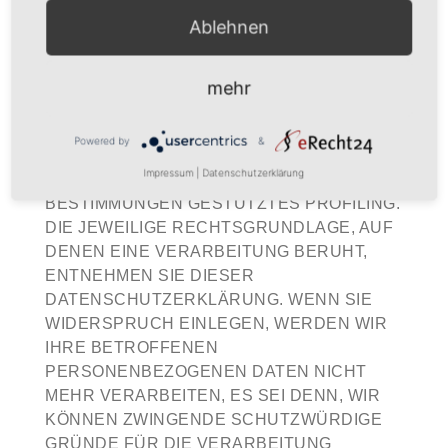
ODER F DSGVO ERFOLGT, HABEN SIE
Ablehnen
JEDERZEIT DAS RECHT, AUS GRÜNDEN,
DIE SICH AUS IHRER BESONDEREN
SITUATION ERGEBEN, GEGEN DIE
mehr
VERARBEITUNG IHRER
PERSONENBEZOGENEN DATEN
Powered by
&
WIDERSPRUCH EINZULEGEN; DIES GILT
Impressum
|
Datenschutzerklärung
AUCH FÜR EIN AUF DIESE
BESTIMMUNGEN GESTÜTZTES PROFILING.
DIE JEWEILIGE RECHTSGRUNDLAGE, AUF
DENEN EINE VERARBEITUNG BERUHT,
ENTNEHMEN SIE DIESER
DATENSCHUTZERKLÄRUNG. WENN SIE
WIDERSPRUCH EINLEGEN, WERDEN WIR
IHRE BETROFFENEN
PERSONENBEZOGENEN DATEN NICHT
MEHR VERARBEITEN, ES SEI DENN, WIR
KÖNNEN ZWINGENDE SCHUTZWÜRDIGE
GRÜNDE FÜR DIE VERARBEITUNG