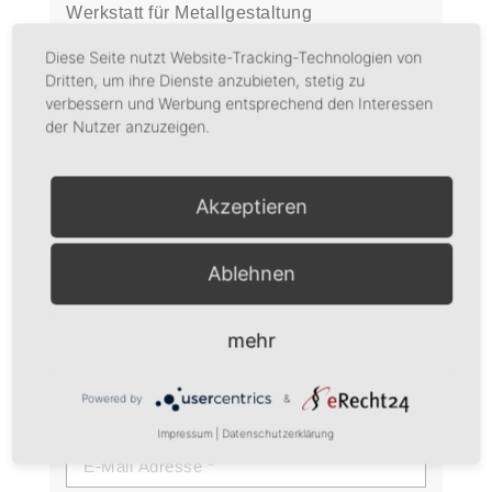
Werkstatt für Metallgestaltung
Fischbachstraße 33 – 35
Diese Seite nutzt Website-Tracking-Technologien von
Dritten, um ihre Dienste anzubieten, stetig zu
59872 Meschede Visbeck
verbessern und Werbung entsprechend den Interessen
der Nutzer anzuzeigen.
mobil 01 77 / 57 88 48 3
Tel. 0 29 34 / 77 94 10
Akzeptieren
kontakt@stefanie-schenk-busse.de
Ablehnen
mehr
KONTAKT
Powered by
&
Impressum
|
Datenschutzerklärung