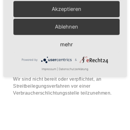
E-Mail: info@busse-schenk.de
Akzeptieren
UMSATZSTEUER-ID
Ablehnen
Umsatzsteuer-Identifikationsnummer gemäß §
27 a Umsatzsteuergesetz:
334/5012/0602
mehr
VERBRAUCHER­STREIT­
Powered by
&
BEILEGUNG/UNIVERSAL­
SCHLICHTUNGS­STELLE
Impressum
|
Datenschutzerklärung
Wir sind nicht bereit oder verpflichtet, an
Streitbeilegungsverfahren vor einer
Verbraucherschlichtungsstelle teilzunehmen.