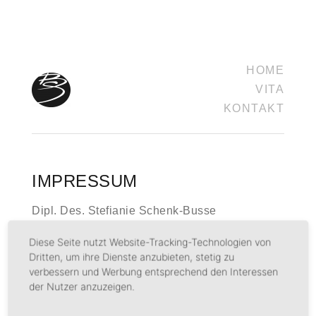
HOME
VITA
KONTAKT
IMPRESSUM
Dipl. Des. Stefianie Schenk-Busse
Fischbachstrasse 33
Diese Seite nutzt Website-Tracking-Technologien von
59872 Visbeck Meschede
Dritten, um ihre Dienste anzubieten, stetig zu
KONTAKT
verbessern und Werbung entsprechend den Interessen
der Nutzer anzuzeigen.
Telefon: 0 29 34 / 77 94 11
Telefax: 0 29 34 / 77 94 11