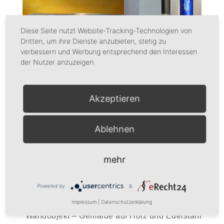
Diese Seite nutzt Website-Tracking-Technologien von
Dritten, um ihre Dienste anzubieten, stetig zu
verbessern und Werbung entsprechend den Interessen
der Nutzer anzuzeigen.
Akzeptieren
Ablehnen
mehr
INSEL
Powered by
&
Stefanie Schenk-Busse
Impressum
|
Datenschutzerklärung
Wandobjekt – Gemälde auf Holz und Edelstahl