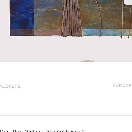
ZURÜCK
LETZTE
Dipl. Des. Stefanie Schenk-Busse ©