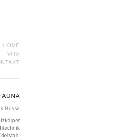
HOME
VITA
ONTAKT
FAUNA
nk-Busse
lzkörper
htechnik
Edelstahl